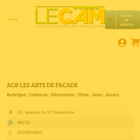
Passer
au
En cas
contenu
de
Toggle
sinistre
Accueil
Navigation
Assurances RC Pro
E-book
ACB LES ARTS DE FACADE
Rubrique : Cadeaux - Décoration - Fêtes - Jeux - Jouets
Services LeCam
51, avenue du 22 Novembre
Petites annonces
88210
0329576823