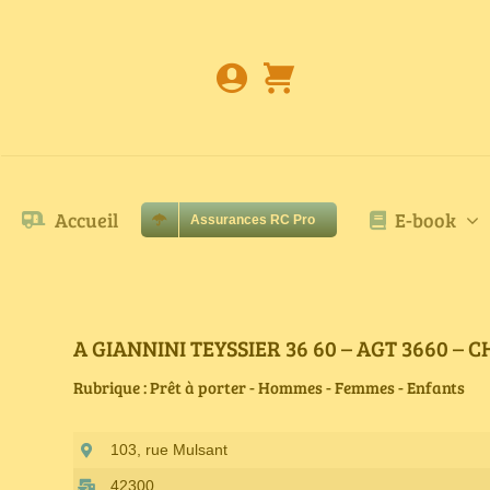
Passer
au
contenu
Accueil
E-book
Assurances RC Pro
A GIANNINI TEYSSIER 36 60 – AGT 3660 –
Rubrique : Prêt à porter - Hommes - Femmes - Enfants
103, rue Mulsant
42300