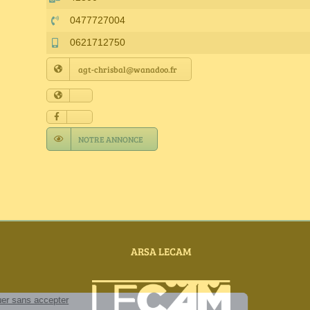
0477727004
0621712750
agt-chrisbal@wanadoo.fr
NOTRE ANNONCE
ARSA LECAM